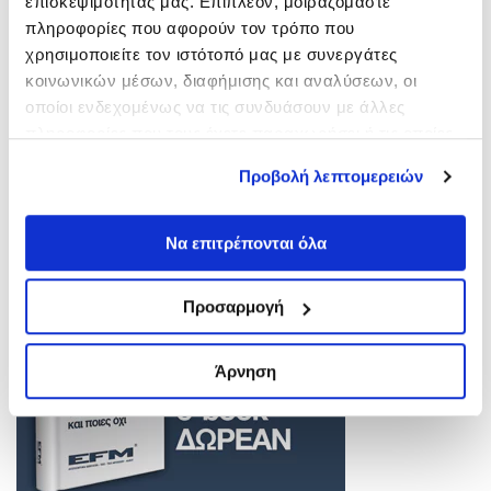
επισκεψιμότητάς μας. Επιπλέον, μοιραζόμαστε
Πώς μπορούμε να σας βοηθήσουμε;
πληροφορίες που αφορούν τον τρόπο που
χρησιμοποιείτε τον ιστότοπό μας με συνεργάτες
Η έμπειρη ομάδα μας είναι πάντα πρόθυμη να σας
κοινωνικών μέσων, διαφήμισης και αναλύσεων, οι
εξυπηρετήσει.
οποίοι ενδεχομένως να τις συνδυάσουν με άλλες
πληροφορίες που τους έχετε παραχωρήσει ή τις οποίες
ΕΠΙΚΟΙΝΩΝΙΑ
έχουν συλλέξει σε σχέση με την από μέρους σας χρήση
Προβολή λεπτομερειών
των υπηρεσιών τους.
Να επιτρέπονται όλα
Προσαρμογή
Άρνηση