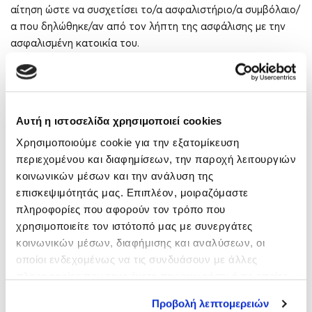
αίτηση ώστε να συσχετίσει το/α ασφαλιστήριο/α συμβόλαιο/
α που δηλώθηκε/αν από τον λήπτη της ασφάλισης με την
ασφαλισμένη κατοικία του.
Συγκεκριμένα, μέσω της καρτέλας “Οι κατοικίες μου”, το/α
συμβόλαιο/α που δηλώθηκε/αν από τον λήπτη της
ασφάλισης, εμφανίζεται/ονται ανά ΑΤΑΚ, ώστε ο
Αυτή η ιστοσελίδα χρησιμοποιεί cookies
φορολογούμενος να μπορεί να το/α επιλέξει, με τη
Χρησιμοποιούμε cookie για την εξατομίκευση
διαδικασία που περιγράφεται στην ερώτηση 10.
περιεχομένου και διαφημίσεων, την παροχή λειτουργιών
κοινωνικών μέσων και την ανάλυση της
Επισημαίνεται ότι, μέσω της καρτέλας “Ασφαλιστήρια
επισκεψιμότητάς μας. Επιπλέον, μοιραζόμαστε
συμβόλαια που δηλώθηκαν για εμένα” εμφανίζονται, προς
πληροφορίες που αφορούν τον τρόπο που
ενημέρωση, το/α ασφαλιστήριο/α συμβόλαιο/α και το
χρησιμοποιείτε τον ιστότοπό μας με συνεργάτες
ονοματεπώνυμο του λήπτη αυτού/ών, που δήλωσε τα
κοινωνικών μέσων, διαφήμισης και αναλύσεων, οι
στοιχεία του ιδιοκτήτη/συνιδιοκτήτη σε ασφαλισμένη
οποίοι ενδεχομένως να τις συνδυάσουν με άλλες
κατοικία.
πληροφορίες που τους έχετε παραχωρήσει ή τις οποίες
έχουν συλλέξει σε σχέση με την από μέρους σας χρήση
Προβολή λεπτομερειών
14. Ποια διαδικασία ακολουθείται όταν στην κατοικία
των υπηρεσιών τους.