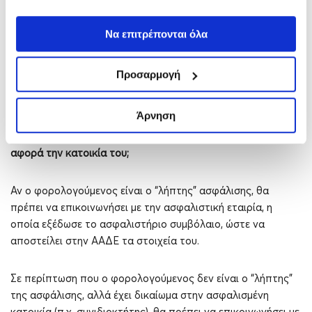
αντιστοιχούν περισσότερα του ενός ΑΤΑΚ στο Ε9;
Να επιτρέπονται όλα
Κάθε ΑΤΑΚ που αντιστοιχεί στην ασφαλισμένη κατοικία, θα
πρέπει να συσχετιστεί με το αντίστοιχο/α ασφαλιστήριο/α
Προσαρμογή
συμβόλαιο/α.
Άρνηση
15. Σε ποιες ενέργειες πρέπει να προβεί ο φορολογούμενος
όταν δεν εμφανίζεται το ασφαλιστήριο συμβόλαιο που
αφορά την κατοικία του;
Αν ο φορολογούμενος είναι ο “λήπτης” ασφάλισης, θα
πρέπει να επικοινωνήσει με την ασφαλιστική εταιρία, η
οποία εξέδωσε το ασφαλιστήριο συμβόλαιο, ώστε να
αποστείλει στην ΑΑΔΕ τα στοιχεία του.
Σε περίπτωση που ο φορολογούμενος δεν είναι ο “λήπτης”
της ασφάλισης, αλλά έχει δικαίωμα στην ασφαλισμένη