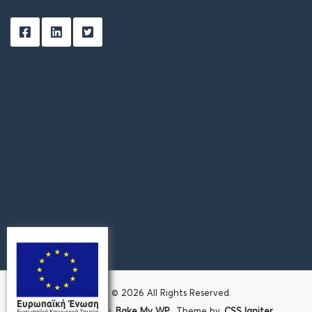
EFM
- ©
2026
All Rights Reserved.
Baked with ❤️ by
Bake My WP
. Theme by
CSS Igniter