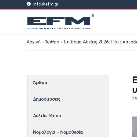
info@efm.gr
Αρχική
•
Άρθρα
•
Επίδομα Αδείας 2026: Πότε καταβά
Ε
Άρθρα
υ
2
Δημοσιεύσεις
Δελτία Τύπου
Νομολογία – Νομοθεσία