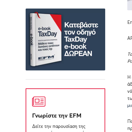
Επ
Α
Τ
Pa
Η 
άδ
νό
τω
μι
Γνωρίστε την EFM
Πα
Δείτε την παρουσίαση της
πρ