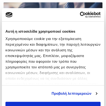
Αυτή η ιστοσελίδα χρησιμοποιεί cookies
Χρησιμοποιούμε cookie για την εξατομίκευση
περιεχομένου και διαφημίσεων, την παροχή λειτουργιών
κοινωνικών μέσων και την ανάλυση της
ΠΟΛ 1219 6.10.2014 ΘΕΜΑ Φορολογική
επισκεψιμότητάς μας. Επιπλέον, μοιραζόμαστε
μεταχείριση παροχών σε είδος του άρθρου 13
πληροφορίες που αφορούν τον τρόπο που
του ν.41722013
χρησιμοποιείτε τον ιστότοπό μας με συνεργάτες
κοινωνικών μέσων, διαφήμισης και αναλύσεων, οι
17/11/2016
οποίοι ενδεχομένως να τις συνδυάσουν με άλλες
πληροφορίες που τους έχετε παραχωρήσει ή τις οποίες
Περισσότερα
έχουν συλλέξει σε σχέση με την από μέρους σας χρήση
Προβολή λεπτομερειών
των υπηρεσιών τους.