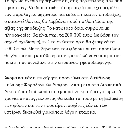
Το αρχικό σχέδιο προέβλεπε ότι, στις περιπτώσεις που από
την καταγγελία διαπιστωθεί ότι η επιχείρηση έχει πειράξει
τον φορολογικό μηχανισμό και εκδίδει πλαστές αποδείξεις,
ο καταγγέλλοντας θα λαμβάνει ποσό πολλαπλάσιο της
αξίας της απόδειξης. Το κατώτατα όριο, σύμφωνα με
πληροφορίες, θα είναι περί τα 200-300 ευρώ (με βάση τον
αρχικό σχεδιασμό), ενώ το ανώτατο όριο θα ξεπερνά τα
2.000 ευρώ. Με τη βεβαίωση του φόρου και του προστίμου
θα γίνεται και η κατάθεση στον τραπεζικό λογαριασμό του
πολίτη που συνέβαλε στην αποκάλυψη φοροδιαφυγής.
Ακόμα και εάν η επιχείρηση προσφύγει στη Διεύθυνση
Επίλυσης Φορολογικών Διαφορών και μετά στα Διοικητικά
Δικαστήρια, διαδικασία που μπορεί να κρατήσει για αρκετά
χρόνια, ο καταγγέλλοντας θα λάβει το ποσό με τη βεβαίωση
των φόρων και των προστίμων, ασχέτως εάν εκ των
υστέρων δικαιωθεί για κάποιο λόγο η εταιρεία.
5. Σχεδιάζεται οι κωδικοί των εσόδων τόσο στον ΦΠΑ όσο