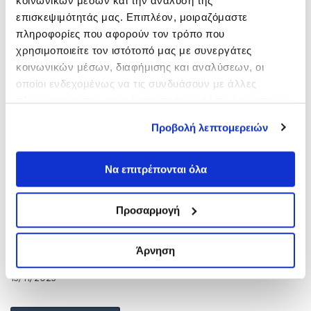
κοινωνικών μέσων και την ανάλυση της
επισκεψιμότητάς μας. Επιπλέον, μοιραζόμαστε
πληροφορίες που αφορούν τον τρόπο που
χρησιμοποιείτε τον ιστότοπό μας με συνεργάτες
κοινωνικών μέσων, διαφήμισης και αναλύσεων, οι
οποίοι ενδεχομένως να τις συνδυάσουν με άλλες
πληροφορίες που τους έχετε παραχωρήσει ή τις οποίες
έχουν συλλέξει σε σχέση με την από μέρους σας χρήση
Προβολή λεπτομερειών
των υπηρεσιών τους.
Να επιτρέπονται όλα
Προσαρμογή
Με δύο ταχύτητες θα εφαρμοστεί η ψηφιακή
κάρτα εργασίας στη βιομηχανία της χώρας
Άρνηση
από την 1η Ιανουαρίου του 2024
13/11/2023