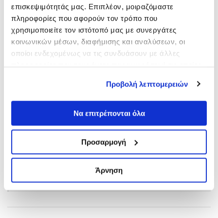
επισκεψιμότητάς μας. Επιπλέον, μοιραζόμαστε
πληροφορίες που αφορούν τον τρόπο που
χρησιμοποιείτε τον ιστότοπό μας με συνεργάτες
κοινωνικών μέσων, διαφήμισης και αναλύσεων, οι
Άρθρα
οποίοι ενδεχομένως να τις συνδυάσουν με άλλες
πληροφορίες που τους έχετε παραχωρήσει ή τις οποίες
Δημοσιεύσεις
έχουν συλλέξει σε σχέση με την από μέρους σας χρήση
Προβολή λεπτομερειών
των υπηρεσιών τους.
Δελτία Τύπου
Να επιτρέπονται όλα
Νομολογία – Νομοθεσία
Προσαρμογή
Φορολογία Φυσικών Προσώπων
Άρνηση
Tax Alert