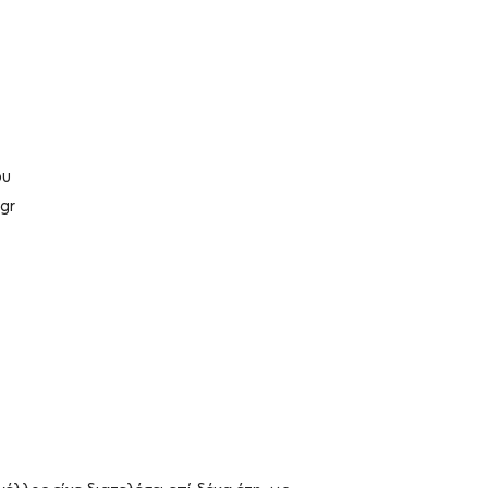
ου
gr