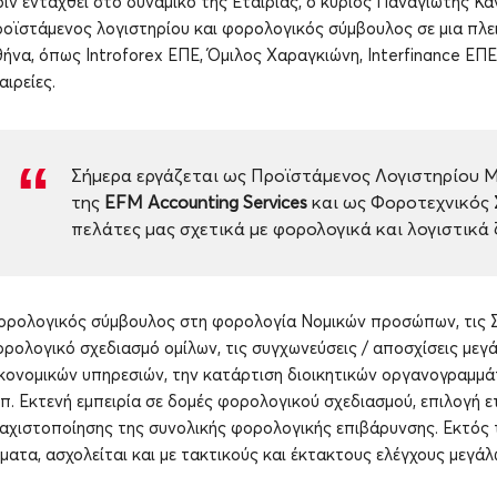
ιν ενταχθεί στο δυναμικό της Εταιρίας, ο κύριος Παναγιώτης Καν
οϊστάμενος λογιστηρίου και φορολογικός σύμβουλος σε μια πλει
ήνα, όπως Introforex ΕΠΕ, Όμιλος Χαραγκιώνη, Interfinance ΕΠΕ
αιρείες.
Σήμερα εργάζεται ως Προϊστάμενος Λογιστηρίου 
της
EFM
Accounting
Services
και ως Φοροτεχνικός 
πελάτες μας σχετικά με φορολογικά και λογιστικά
ρολογικός σύμβουλος στη φορολογία Νομικών προσώπων, τις Σ
ρολογικό σχεδιασμό ομίλων, τις συγχωνεύσεις / αποσχίσεις μεγ
κονομικών υπηρεσιών, την κατάρτιση διοικητικών οργανογραμμά
π. Eκτενή εμπειρία σε δομές φορολογικού σχεδιασμού, επιλογή ε
αχιστοποίησης της συνολικής φορολογικής επιβάρυνσης. Εκτός τ
ματα, ασχολείται και με τακτικούς και έκτακτους ελέγχους μεγάλ