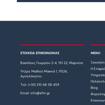
ΣΤΟΙΧΕΙΑ ΕΠΙΚΟΙΝΩΝΙΑΣ
MENU
Ξεκινήστ
Βασιλέως Γεωργίου 2-4, 151 22, Μαρούσι
Η Εταιρε
Υπ/μα: Μαθιού Μακκά 1, 11526,
Υπηρεσί
Αμπελόκηποι
Πελατολ
Tηλ: (+30) 210 68 58 459
Blog
Email: info@efm.gr
Φορολογι
Επικοινω