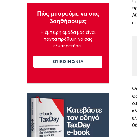
Πρ
πρ
Πώς μπορούμε να σας
Αθ
βοηθήσουμε;
ετ
Η έμπειρη ομάδα μας είναι
πάντα πρόθυμη να σας
εξυπηρετήσει.
ΕΠΙΚΟΙΝΩΝΙΑ
Φο
φο
οι
κλ
ελ
θέ