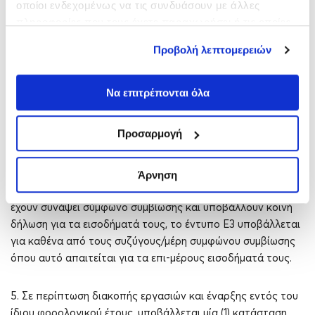
οποίοι ενδεχομένως να τις συνδυάσουν με άλλες
του σχετικού Υποπίνακα.
πληροφορίες που τους έχετε παραχωρήσει ή τις οποίες
έχουν συλλέξει σε σχέση με την από μέρους σας χρήση
Προβολή λεπτομερειών
Η ορθή και ακριβής συμπλήρωση του Εντύπου Ε3 συ-νιστά
των υπηρεσιών τους.
υποχρέωση και ευθύνη του φορολογούμενου. Η
προσυμπλήρωση των κωδικών του Εντύπου Ε3 έχει ως
Να επιτρέπονται όλα
σκοπό τη διευκόλυνση του φορολογουμένου και δεν είναι
δεσμευτική για αυτόν. Τα προσυμπληρωμένα ποσά στους
Προσαρμογή
κωδικούς του εντύπου Ε3 δύνανται να τροποποιούνται από
τον φορολογούμενο.
Άρνηση
4. Στις περιπτώσεις συζύγων και φυσικών προσώπων που
έχουν συνάψει σύμφωνο συμβίωσης και υποβάλλουν κοινή
δήλωση για τα εισοδήματά τους, το έντυπο Ε3 υποβάλλεται
για καθένα από τους συζύγους/μέρη συμφώνου συμβίωσης
όπου αυτό απαιτείται για τα επι-μέρους εισοδήματά τους.
5. Σε περίπτωση διακοπής εργασιών και έναρξης εντός του
ίδιου φορολογικού έτους, υποβάλλεται μία (1) κατάσταση