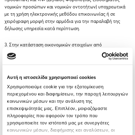
νομικών προσώπων και νομικών οντοτήτων) υποχρεωτικά
με τη χρήση ηλεκτρονικής μεθόδου επικοινωνίας ή σε
χειρόγραφη μορφή στην αρμόδια για την παραλαβή της
δήλωσης υπηρεσία κατά περίπτωση.
3. Στην κατάσταση οικονομικών στοιχείων από
επιχειρηματική δραστηριότητα φορολογικού έτους 2023
(έντυπο Ε3), η Ανεξάρτητη Αρχή Δημοσίων Εσόδων (ΑΑΔΕ)
προσυμπληρώνει κατηγορίες εσόδων και εξόδων με ποσά
στους σχετικούς κωδικούς των αντίστοιχων πινάκων βάσει
Αυτή η ιστοσελίδα χρησιμοποιεί cookies
των δεδομένων που διαβιβάζονται στην ψηφιακή
Χρησιμοποιούμε cookie για την εξατομίκευση
πλατφόρμα myDΑΤΑ της ΑΑΔΕ και του χαρακτηρισμού
περιεχομένου και διαφημίσεων, την παροχή λειτουργιών
αυτών, σύμφωνα με τις εκάστοτε ισχύουσες αποφάσεις.
κοινωνικών μέσων και την ανάλυση της
επισκεψιμότητάς μας. Επιπλέον, μοιραζόμαστε
Εφόσον δεν έχει προηγηθεί χαρακτηρισμός των σχετικών
πληροφορίες που αφορούν τον τρόπο που
εξόδων στην ψηφιακή πλατφόρμα myDΑΤΑ, όλα τα έξοδα
χρησιμοποιείτε τον ιστότοπό μας με συνεργάτες
προσυμπληρώνονται στον κωδικό 585 («Διάφορα
κοινωνικών μέσων, διαφήμισης και αναλύσεων, οι
Λειτουργικά Έξοδα») της στήλης «Σύνολο», στην επιλογή 016