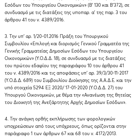
Εσόδων του Υπουργείου Οικονομικών» (Β’ 130 και Β’372), σε
συνδυασμό με τις διατάξεις της υποπαρ. α’ της παρ. 3 του
άρθρου 41 του ν. 4389/2016.
3. Την υπ’ αρ. 1/20-01.2016 Πράξη του Υπουργικού
Συμβουλίου «Επιλογή και διορισμός Γενικού Γραμματέα της
Γενικής Γραμματείας Δημοσίων Εσόδων του Υπουργείου
Οικονομικών» (Υ.Ο.Δ.Δ. 18), σε συνδυασμό με τις διατάξεις
του πρώτου εδαφίου της παραγράφου 10 του άρθρου 41
του ν. 4389/2016 και τις αποφάσεις υπ’ αρ. 39/3/30-11-2017
(Υ.Ο.Δ.Δ. 689) του Συμβουλίου Διοίκησης της Α.Α.Δ.Ε. και την
υπό στοιχεία 5294 ΕΞ 2020/ 17-01-2020 (Υ.Ο.Δ.Δ. 27) του
Υπουργού Οικονομικών, με θέμα την «Ανανέωση της θητείας
του Διοικητή της Ανεξάρτητης Αρχής Δημοσίων Εσόδων».
4. Την ανάγκη ορθής εκπλήρωσης των φορολογικών
υποχρεώσεων από τους υπόχρεους, όπως ορίζονται στην
παράγραφο 1 των άρθρων 67 και 68 του ν. 4172/2013.