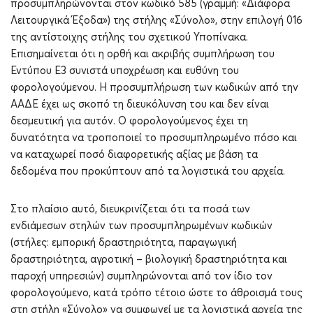
προσυμπληρώνονται στον κωδικό 585 (γραμμή: «Διάφορα
Λειτουργικά Έξοδα») της στήλης «Σύνολο», στην επιλογή 016
της αντίστοιχης στήλης του σχετικού Υποπίνακα.
Επισημαίνεται ότι η ορθή και ακριβής συμπλήρωση του
Εντύπου Ε3 συνιστά υποχρέωση και ευθύνη του
φορολογούμενου. Η προσυμπλήρωση των κωδικών από την
ΑΑΔΕ έχει ως σκοπό τη διευκόλυνση του και δεν είναι
δεσμευτική για αυτόν. Ο φορολογούμενος έχει τη
δυνατότητα να τροποποιεί το προσυμπληρωμένο πόσο και
να καταχωρεί ποσό διαφορετικής αξίας με βάση τα
δεδομένα που προκύπτουν από τα λογιστικά του αρχεία.
Στο πλαίσιο αυτό, διευκρινίζεται ότι τα ποσά των
ενδιάμεσων στηλών των προσυμπληρωμένων κωδικών
(στήλες: εμπορική δραστηριότητα, παραγωγική
δραστηριότητα, αγροτική – βιολογική δραστηριότητα και
παροχή υπηρεσιών) συμπληρώνονται από τον ίδιο τον
φορολογούμενο, κατά τρόπο τέτοιο ώστε το άθροισμά τους
στη στήλη «Σύνολο» να συμφωνεί με τα λογιστικά αρχεία της