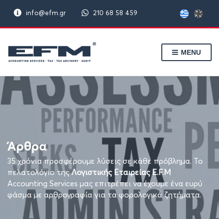
info@efm.gr
210 68 58 459
MENU
Άρθρα
35 χρόνια προσφέρουμε λύσεις σε κάθε πρόβλημα. Το
πελατολόγιο της
Λογιστικής Εταιρείας E.F.M
Accounting Services μας επιτρέπει να έχουμε ένα ευρύ
φάσμα με αρθρογραφία για τα φορολογικά ζητήματα.